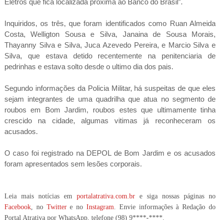
Eletros que fica localizada próxima ao Banco do Brasil”.
Inquiridos, os três, que foram identificados como Ruan Almeida
Costa, Welligton Sousa e Silva, Janaina de Sousa Morais,
Thayanny Silva e Silva, Juca Azevedo Pereira, e Marcio Silva e
Silva, que estava detido recentemente na penitenciaria de
pedrinhas e estava solto desde o ultimo dia dos pais.
Segundo informações da Policia Militar, há suspeitas de que eles
sejam integrantes de uma quadrilha que atua no segmento de
roubos em Bom Jardim, roubos estes que ultimamente tinha
crescido na cidade, algumas vitimas já reconheceram os
acusados.
O caso foi registrado na DEPOL de Bom Jardim e os acusados
foram apresentados sem lesões corporais.
Leia mais notícias em
portalatrativa.com.br
e siga nossas páginas no
Facebook
, no
Twitter
e no
Instagram
. Envie informações à Redação do
Portal Atrativa por WhatsApp, telefone
(98) 9****-****
.