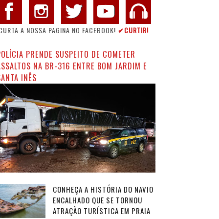
CURTA A NOSSA PAGINA NO FACEBOOK!
✔CURTIR!
POLÍCIA PRENDE SUSPEITO DE COMETER
ASSALTOS NA BR-316 ENTRE BOM JARDIM E
SANTA INÊS
CONHEÇA A HISTÓRIA DO NAVIO
ENCALHADO QUE SE TORNOU
ATRAÇÃO TURÍSTICA EM PRAIA