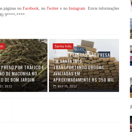
as páginas no
Facebook
, no
Twitter
e no
Instagram
. Envie informações
98) 9****-****
.
im
Santa Inês
QUATRO PESSOAS SÃO PRESAS,
EM SANTA INÊS,
 PRESO POR TRÁFICO E
TRANSPORTANDO DROGAS
ÃO DE MACONHA NO
AVALIADAS EM
IO DE BOM JARDIM
APROXIMADAMENTE R$ 350 MIL
21, 2022
MAY 15, 2022