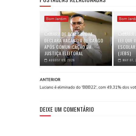
Bom Jardim
Bom Jard
CÂMARA DE BOM JARDIM
CÂMARA 
DECLARA VACÂNCIA DE CARGO
LEI QUE 
APÓS COMUNICAÇÃO DA
ESCOLAR
JUSTIÇA ELEITORAL
(JEBS)
AUGUST 05, 2026
MAY 07, 
ANTERIOR
Luciano é eliminado do 'BBB22', com 49,31% dos vo
DEIXE UM COMENTÁRIO