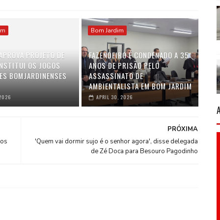
im
Bom Jardim
APROVA PROJETO DE
FAZENDEIRO É CONDENADO A 35
INSTITUI OS JOGOS
ANOS DE PRISÃO PELO
ES BOMJARDINENSES
ASSASSINATO DE
AMBIENTALISTA EM BOM JARDIM
2026
APRIL 30, 2026
PRÓXIMA
tos
'Quem vai dormir sujo é o senhor agora', disse delegada
de Zé Doca para Besouro Pagodinho