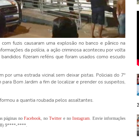
 com fuzis causaram uma explosão no banco e pânico na
ormações da polícia, a ação criminosa aconteceu por volta
 bandidos fizeram reféns que foram usados como escudo
m por uma estrada vicinal sem deixar pistas. Policiais do 7º
m para Bom Jardim a fim de localizar e prender os suspeitos,
formou a quantia roubada pelos assaltantes.
as páginas no
Facebook
, no
Twitter
e no
Instagram
. Envie informações
98) 9****-****
.