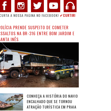
CURTA A NOSSA PAGINA NO FACEBOOK!
✔CURTIR!
POLÍCIA PRENDE SUSPEITO DE COMETER
ASSALTOS NA BR-316 ENTRE BOM JARDIM E
SANTA INÊS
CONHEÇA A HISTÓRIA DO NAVIO
ENCALHADO QUE SE TORNOU
ATRAÇÃO TURÍSTICA EM PRAIA