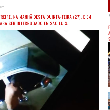
dim
REIRE, NA MANHÃ DESTA QUINTA-FEIRA (27), E EM
ARA SER INTERROGADO EM SÃO LUÍS.