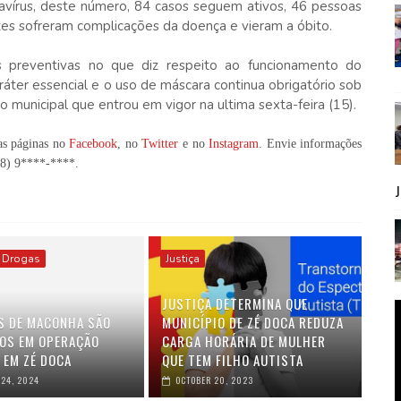
avírus, deste número, 84 casos seguem ativos, 46 pessoas
tes sofreram complicações da doença e vieram a óbito.
preventivas no que diz respeito ao funcionamento do
ráter essencial e o uso de máscara continua obrigatório sob
municipal que entrou em vigor na ultima sexta-feira (15).
as páginas no
Facebook
, no
Twitter
e no
Instagram
. Envie informações
98) 9****-****
.
e Drogas
Justiça
JUSTIÇA DETERMINA QUE
ÉS DE MACONHA SÃO
MUNICÍPIO DE ZÉ DOCA REDUZA
OS EM OPERAÇÃO
CARGA HORÁRIA DE MULHER
 EM ZÉ DOCA
QUE TEM FILHO AUTISTA
24, 2024
OCTOBER 20, 2023