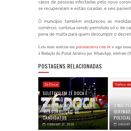
casos de pessoas infectadas pelo novo coron
se recuperaram e estão curadas, e seis pacien
O
município também endureceu as medidas 
comércio, continua sendo permitido só o de ca
pena de multa para quem descumprir o decreto 
Leia mais notícias em
portalatrativa.com.br
e siga noss
à Redação do Portal Atrativa por WhatsApp, telefone
(
POSTAGENS RELACIONADAS
Zé Doca
Tráfico d
SELETIVO EM ZÉ DOCA É
SUSPENSO POR SUSPEITA DE
MANIPULAÇÃO DE NOTAS E
3 MIL P
'RESSURREIÇÃO' DE
QUEIMAD
CANDIDATOS
POLICIAL
FEBRUARY 27, 2026
JANUARY 