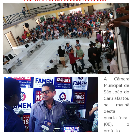
A Câmara
Municipal de
São João do
Caru afastou
na manhã
desta
quarta-feira
(08), o
prefeito