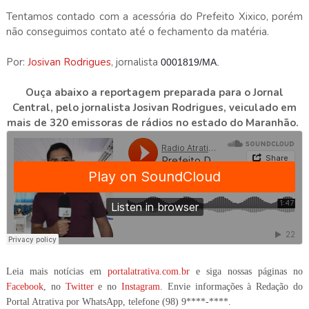
Tentamos contado com a acessória do Prefeito Xixico, porém
não conseguimos contato até o fechamento da matéria.
Por:
Josivan Rodrigues
, jornalista
0001819/MA.
Ouça abaixo a reportagem preparada
para o Jornal
Central,
pelo jornalista Josivan Rodrigues, veiculado em
mais de 320 emissoras de rádios no estado do Maranhão.
Leia mais notícias em
portalatrativa.com.br
e siga nossas páginas no
Facebook
, no
Twitter
e no
Instagram
. Envie informações à Redação do
Portal Atrativa por WhatsApp, telefone
(98) 9****-****
.