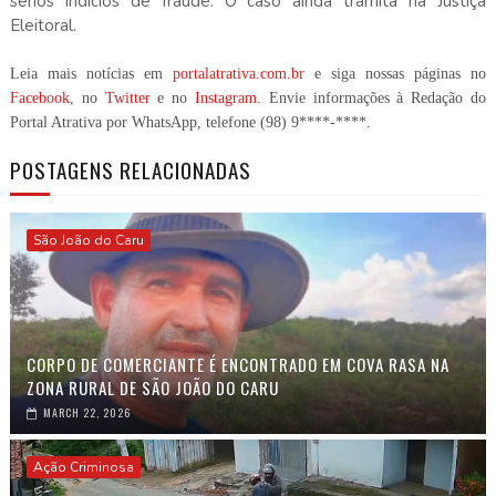
sérios indícios de fraude. O caso ainda tramita na Justiça
Eleitoral.
Leia mais notícias em
portalatrativa.com.br
e siga nossas páginas no
Facebook
, no
Twitter
e no
Instagram
. Envie informações à Redação do
Portal Atrativa por WhatsApp, telefone
(98) 9****-****
.
POSTAGENS RELACIONADAS
São João do Caru
CORPO DE COMERCIANTE É ENCONTRADO EM COVA RASA NA
ZONA RURAL DE SÃO JOÃO DO CARU
MARCH 22, 2026
Ação Criminosa