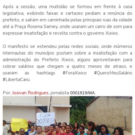
Após a sessão, uma multidão se formou em frente à casa
legislativa, exibindo faixas e cartazes pediam a renúncia do
prefeito, e saíram em caminhada pelas principais ruas da cidade
até a Praça Rosena Sarney, onde usaram um carro de som para
expressar insatisfação e revolta contra o governo Xixixo.
O manifesto se estendeu pelas redes sociais, onde inúmeros
internautas do município postam sobre a insatisfação com a
administração do Prefeito Xixico, alguns aproveitaram para
cobrar salários que chegam a quatro meses de atraso, e
usaram as hashtags
#
ForaXixico
#
QueroMeuSalário
#
LibertaCaru.
Por:
Josivan Rodrigues
, jornalista
0001819/MA.