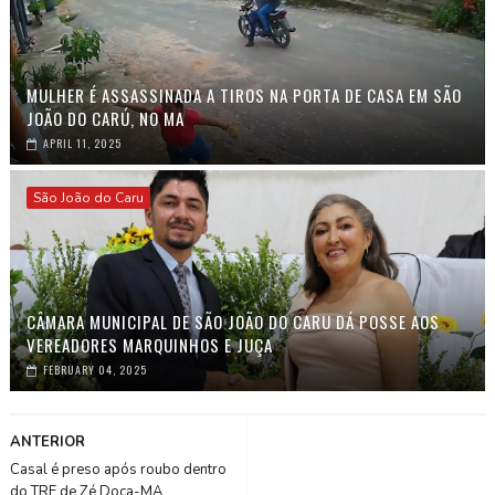
MULHER É ASSASSINADA A TIROS NA PORTA DE CASA EM SÃO
JOÃO DO CARÚ, NO MA
APRIL 11, 2025
São João do Caru
CÂMARA MUNICIPAL DE SÃO JOÃO DO CARU DÁ POSSE AOS
VEREADORES MARQUINHOS E JUÇA
FEBRUARY 04, 2025
ANTERIOR
Casal é preso após roubo dentro
do TRE de Zé Doca-MA