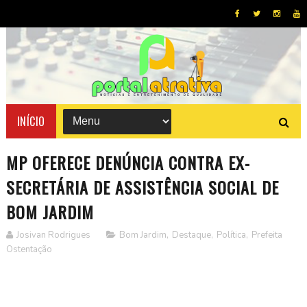
INÍCIO
MP OFERECE DENÚNCIA CONTRA EX-
SECRETÁRIA DE ASSISTÊNCIA SOCIAL DE
BOM JARDIM
Josivan Rodrigues
Bom Jardim
,
Destaque
,
Política
,
Prefeita
Ostentação