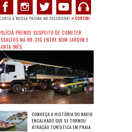
CURTA A NOSSA PAGINA NO FACEBOOK!
✔CURTIR!
POLÍCIA PRENDE SUSPEITO DE COMETER
ASSALTOS NA BR-316 ENTRE BOM JARDIM E
SANTA INÊS
CONHEÇA A HISTÓRIA DO NAVIO
ENCALHADO QUE SE TORNOU
ATRAÇÃO TURÍSTICA EM PRAIA