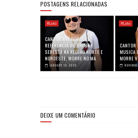
POSTAGENS RELACIONADAS
#Luto
#Luto
CANTOR RAY DOUGLAS,
REFERÊNCIA DO BREGA E
CANTOR S
SERESTA NA REGIÃO NORTE E
MUSICA 
NORDESTE, MORRE NO MA
MORRE V
JANUARY 16, 2026
NOVEMBE
DEIXE UM COMENTÁRIO