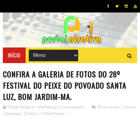
INÍCIO
CONFIRA A GALERIA DE FOTOS DO 28º
FESTIVAL DO PEIXE DO POVOADO SANTA
LUZ, BOM JARDIM-MA.
Portal Atrativa - Marketing e Comunicação
Bom Jardim
,
Cultura
,
Destaque
,
Eventos
,
VcNaAtrativa