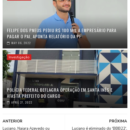
FELIPE DOS PNEUS PEDIU R$ 100 MIL A EMPRESÁRIO PARA
PAGAR O PAI, APONTA RELATÓRIO DA PF
MAY 06, 2022
Investigação
POLÍCIA FEDERAL DEFLAGRA OPERAÇÃO EM SANTA INÊS E
AFASTA PREFEITO DO CARGO
APRIL 27, 2022
ANTERIOR
PRÓXIMA
Luciano, Naiara Azevedo ou
Luciano é eliminado do 'BBB22',