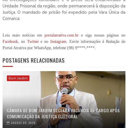
Unidade Prisional da região, onde permanecerá à disposição da
Justiça. O mandado de prisão foi expedido pela Vara Única da
Comarca.
Leia mais notícias em
portalatrativa.com.br
e siga nossas páginas no
Facebook
, no
Twitter
e no
Instagram
. Envie informações à Redação do
Portal Atrativa por WhatsApp, telefone
(98) 9****-****
.
POSTAGENS RELACIONADAS
Bom Jardim
CÂMARA DE BOM JARDIM DECLARA VACÂNCIA DE CARGO APÓS
COMUNICAÇÃO DA JUSTIÇA ELEITORAL
AUGUST 05, 2026