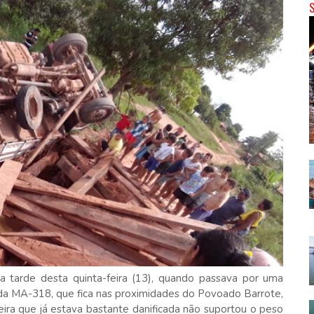
 tarde desta quinta-feira (13), quando passava por uma
a MA-318, que fica nas proximidades do Povoado Barrote,
eira que já estava bastante danificada não suportou o peso