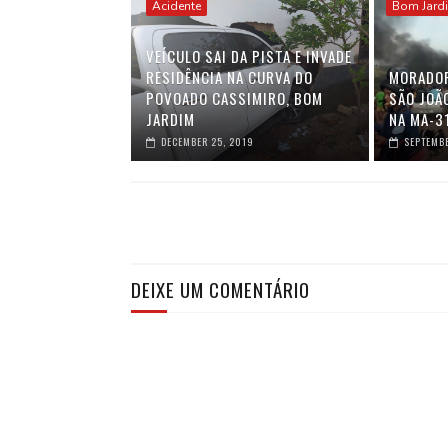
Acidente
Bom Jard
VEÍCULO SAI DA PISTA E INVADE
RESIDÊNCIA NA CURVA DO
MORADOR
POVOADO CASSIMIRO, BOM
SÃO JOÃ
JARDIM
NA MA-3
DECEMBER 25, 2019
SEPTEMBE
DEIXE UM COMENTÁRIO