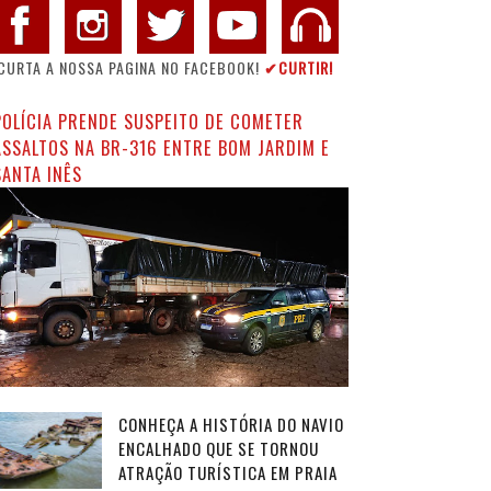
CURTA A NOSSA PAGINA NO FACEBOOK!
✔CURTIR!
POLÍCIA PRENDE SUSPEITO DE COMETER
ASSALTOS NA BR-316 ENTRE BOM JARDIM E
SANTA INÊS
CONHEÇA A HISTÓRIA DO NAVIO
ENCALHADO QUE SE TORNOU
ATRAÇÃO TURÍSTICA EM PRAIA