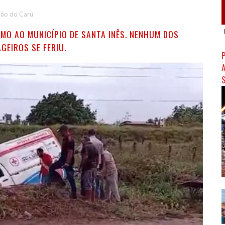
oão do Caru
IMO AO MUNICÍPIO DE SANTA INÊS. NENHUM DOS
GEIROS SE FERIU.