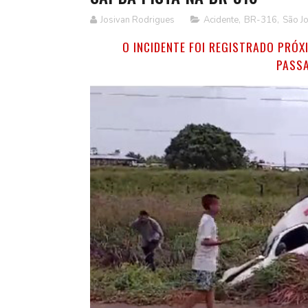
Josivan Rodrigues
Acidente
,
BR-316
,
São J
O INCIDENTE FOI REGISTRADO PRÓX
PASSA