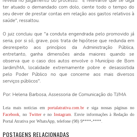
revelia no julgamento do processo. "É relevante que se diga
ter atuado o demandado com dolo, ciente todo o tempo do
seu dever de prestar contas em relação aos gastos relativos à
saúde", ressaltou.
O juiz concluiu que "a conduta engendrada pelo promovido já
seria, por si só, grave, pois trata de hipótese que redunda em
desrespeito aos princípios da Administração Pública,
entretanto, ganha dimensões ainda maiores quando se
observa que o caso dos autos envolve o Município de Bom
Jardim/MA, localidade extremamente pobre e desassistida
pelo Poder Público no que concerne aos mais diversos
serviços públicos".
Por: Helena Barbosa, Assessoria de Comunicação do TJ/MA
Leia mais notícias em
portalatrativa.com.br
e siga nossas páginas no
Facebook
, no
Twitter
e no
Instagram
. Envie informações à Redação do
Portal Atrativa por WhatsApp, telefone
(98) 9****-****
.
POSTAGENS RELACIONADAS