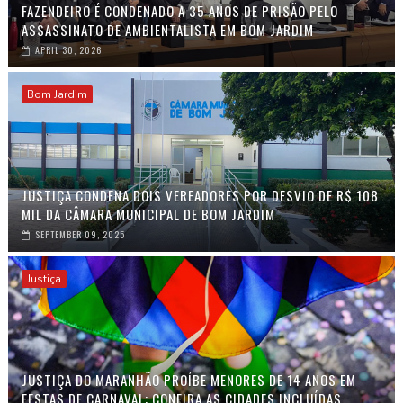
FAZENDEIRO É CONDENADO A 35 ANOS DE PRISÃO PELO
ASSASSINATO DE AMBIENTALISTA EM BOM JARDIM
APRIL 30, 2026
Bom Jardim
JUSTIÇA CONDENA DOIS VEREADORES POR DESVIO DE R$ 108
MIL DA CÂMARA MUNICIPAL DE BOM JARDIM
SEPTEMBER 09, 2025
Justiça
JUSTIÇA DO MARANHÃO PROÍBE MENORES DE 14 ANOS EM
FESTAS DE CARNAVAL; CONFIRA AS CIDADES INCLUÍDAS