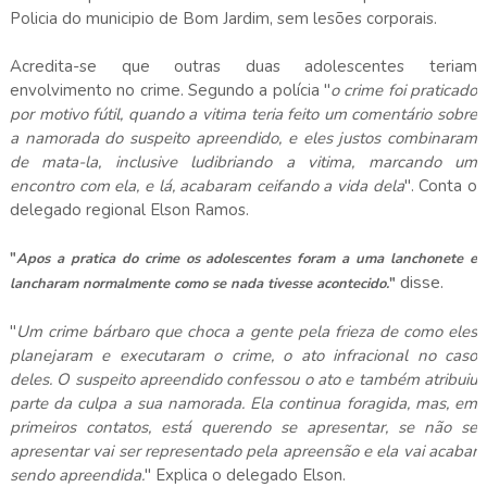
Policia do municipio de Bom Jardim, sem lesões corporais.
Acredita-se que outras duas adolescentes teriam
envolvimento no crime. Segundo a polícia "
o crime foi praticado
por motivo fútil, quando a vitima teria feito um comentário sobre
a namorada do suspeito apreendido, e eles justos combinaram
de mata-la, inclusive ludibriando a vitima, marcando um
encontro com ela, e lá, acabaram ceifando a vida dela
". Conta o
delegado regional Elson Ramos.
"
Apos a pratica do crime os adolescentes foram a uma lanchonete e
disse.
lancharam normalmente como se nada tivesse acontecido.
"
"
Um crime bárbaro que choca a gente pela frieza de como eles
planejaram e executaram o crime, o ato infracional no caso
deles. O suspeito apreendido confessou o ato e também atribuiu
parte da culpa a sua namorada. Ela continua foragida, mas, em
primeiros contatos, está querendo se apresentar, se não se
apresentar vai ser representado pela apreensão e ela vai acabar
sendo apreendida.
" Explica o delegado Elson.