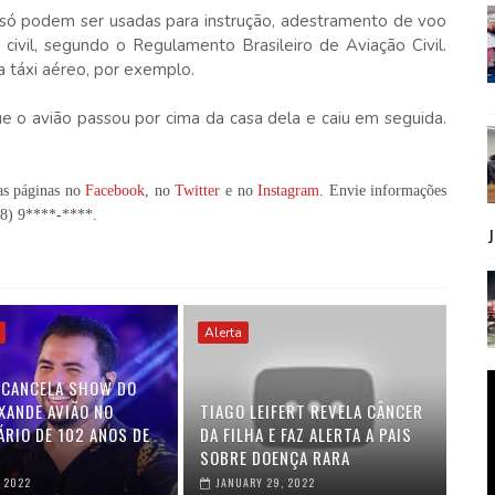
" só podem ser usadas para instrução, adestramento de voo
 civil, segundo o Regulamento Brasileiro de Aviação Civil.
a táxi aéreo, por exemplo.
e o avião passou por cima da casa dela e caiu em seguida.
as páginas no
Facebook
, no
Twitter
e no
Instagram
. Envie informações
98) 9****-****
.
Alerta
 CANCELA SHOW DO
XANDE AVIÃO NO
TIAGO LEIFERT REVELA CÂNCER
ÁRIO DE 102 ANOS DE
DA FILHA E FAZ ALERTA A PAIS
SOBRE DOENÇA RARA
, 2022
JANUARY 29, 2022