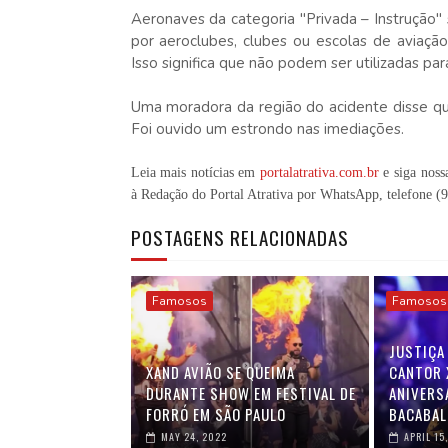
Aeronaves da categoria "Privada – Instrução
por aeroclubes, clubes ou escolas de aviação
Isso significa que não podem ser utilizadas par
Uma moradora da região do acidente disse qu
Foi ouvido um estrondo nas imediações.
Leia mais notícias em
portalatrativa.com.br
e siga noss
à Redação do Portal Atrativa por WhatsApp, telefone
(
POSTAGENS RELACIONADAS
Famosos
Famosos
JUSTIÇA
XAND AVIÃO SE QUEIMA
CANTOR 
DURANTE SHOW EM FESTIVAL DE
ANIVERS
FORRÓ EM SÃO PAULO
BACABAL
MAY 24, 2022
APRIL 15