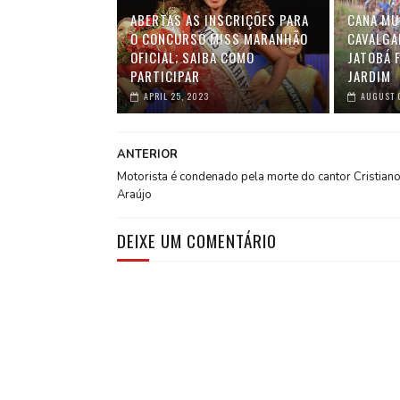
ABERTAS AS INSCRIÇÕES PARA
CANA MU
O CONCURSO MISS MARANHÃO
CAVALGA
OFICIAL; SAIBA COMO
JATOBÁ 
PARTICIPAR
JARDIM
APRIL 25, 2023
AUGUST 
ANTERIOR
Motorista é condenado pela morte do cantor Cristian
Araújo
DEIXE UM COMENTÁRIO