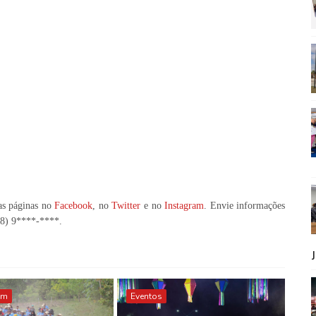
as páginas no
Facebook
, no
Twitter
e no
Instagram
. Envie informações
98) 9****-****
.
im
Eventos