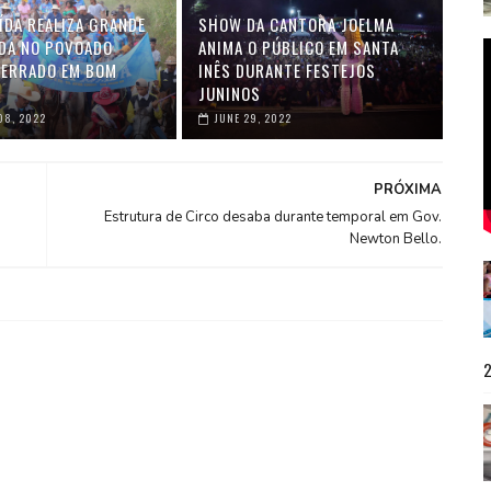
ÍDA REALIZA GRANDE
SHOW DA CANTORA JOELMA
DA NO POVOADO
ANIMA O PÚBLICO EM SANTA
FERRADO EM BOM
INÊS DURANTE FESTEJOS
JUNINOS
08, 2022
JUNE 29, 2022
PRÓXIMA
o
Estrutura de Circo desaba durante temporal em Gov.
Newton Bello.