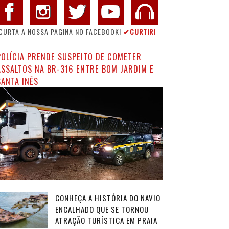
CURTA A NOSSA PAGINA NO FACEBOOK!
✔CURTIR!
POLÍCIA PRENDE SUSPEITO DE COMETER
ASSALTOS NA BR-316 ENTRE BOM JARDIM E
SANTA INÊS
CONHEÇA A HISTÓRIA DO NAVIO
ENCALHADO QUE SE TORNOU
ATRAÇÃO TURÍSTICA EM PRAIA