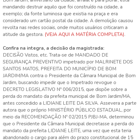
Bom Jardim, aniversário da cidade, arraial e para piorar, está
mandando destruir aquilo que foi construído na cidade, a
exemplo; da fonte luminosa que existia na praça e era
considerado um cartão postal da cidade. A demolição causou
revolta nas redes sociais, onde muitos usuários criticaram a
atitude da gestora.
(VEJA AQUI A MATÉRIA COMPLETA)
.
Confira na integra, a decisão da magistrada:
DECISÃO Vistos, etc. Trata-se de MANDADO DE SEGURANÇA PREVENTIVO impetrado por MALRINETE DOS SANTOS MATOS, PREFEITA DO MUNICÍPIO DE BOM JARDIM/MA contra o Presidente da Câmara Municipal de Bom Jardim, buscando impedir que o Impetrado revogue o DECRETO LEGISLATIVO Nº 006/2015, que dispõe sobre a perda do mandato da prefeita municipal de Bom Jardim/MA, antes concedido a LIDIANE LEITE DA SILVA. Assevera a parte autora que o próprio MINISTÉRIO PÚBLICO ESTADUAL, por meio da RECOMENDAÇÃO Nº 02/2015 PJBJ-MA, determinou que o Presidente da Câmara Municipal decretasse a perda do mandato da prefeita LIDIANE LEITE, uma vez que esta teria abandonado o cargo para além do prazo constitucional de 15 (quinze) dias, o que deu ensejo à posse definitiva da atual gestora municipal, Senhora Malrinete. Aduz a Impetrante que o referido decreto é válido e se constitui em um ato vinculado, e não discricionário e, portanto, não seria passível de anulação. Requer a Impetrante a concessão de medida liminar que obste qualquer ato que vise à decretação da revogação do Decreto Legislativo nº 006/2015 por parte da autoridade impetrada. Foram acostados à inicial diversos documentos, dentre eles o Decreto Legislativo nº 006/2015. Remetidos os autos ao MPE, para se manifestar sobre o pedido de liminar, este apresentou manifestação favorável à concessão da tutela de urgência. É o breve relatório. Decido. Para a concessão da medida liminar em Mandado de Segurança devem concorrer 2 (dois) requisitos legais, quais sejam: a) que haja relevância dos motivos ou fundamentos em que se assenta o pedido inicial; b) que haja possibilidade da ocorrência de lesão irreversível ao direito do impetrante, ou dano de difícil reparação, seja de ordem patrimonial, funcional ou moral, se for mantido o ato coator até a sentença final, ou se o provimento jurisdicional instado só lhe for reconhecido na sentença final de mérito. Na hipótese destes autos, tem-se por adequada a via eleita pelo Impetrante para a garantia do alegado direito, vez que o mandado de segurança preventivo tem cabimento sempre que o titular do direito líquido e certo tiver o "justo receio" de violação desse seu direito que, na hipótese, se consubstancia na possibilidade concreta de ser a Impetrante afastada do cargo de Prefeita Municipal. Assim, tratando-se de possibilidade objetiva de lesão a direito líquido e certo da impetrante, cabível o "writ", a fim de obstar a operância do referido ato lesivo e, ademais, todo o material necessário à análise do pedido liminar veio aos autos com a inicial, sendo o quanto basta. No mérito, adoto como razões de decidir os fundamentos contidos no parecer do Ministério Público constantes nos autos, por questão de economia e celeridade processual: "(...) Com relação ao pleito da impetrante, observa-se que é adequada a via eleita consoante norma inserta no art. 1º da Lei nº 12.016/09, "conceder-se-á mandado de segurança para proteger direito líquido e certo, não amparado por habeas corpus ou habeas data, sempre que, ilegalmente ou com abuso de poder, qualquer pessoa física ou jurídica sofrer violação, ou houver justo receio de sofrê-la, por parte de autoridade, seja de que categoria for e sejam quais forem as funções que exerça". No caso dos autos, a impetrante demonstra que possui justo receio de sofrer violação ao seu direito líquido e certo de se manter no cargo de Prefeita Municipal, a qual é a atual legítima Prefeita, uma vez que foi empossada neste cargo em virtude de Lidiane Leite da Silva ter abandonado o cargo de prefeita, quando deliberadamente fugiu deste município para não ser presa pela polícia, após ter sido decretada sua prisão. Esta saída repentina do município se deu às escondidas, sem obter autorização da Câmara Municipal, e perdurou por mais de 15 dias, o que ensejou a elaboração da Recomendação de nº 02/2015 do Ministério Público Estadual, a qual assim versava em sua parte dispositiva, após os devidos considerandos: "RECOMENDA À Câmara Municipal de Vereadores, através de seu Presidente, que adote, no prazo de 48 (quarenta e oito) horas, a contar do recebimento da presente recomendação, todas as providências e medidas necessárias para o cumprimento integral das disposições legais da Constituição Federal, Lei Orgânica Municipal, Decreto-lei nº 201/67 e Lei de Improbidade Administrativa(8.429/92) a fim de que seja declarada a perda do Mandato de Prefeita do Município de Bom Jardim conferido a LIDIANE DA SILVA LEITE uma vez que se configurou o abandono do seu cargo por prazo superior a 10 dias, sem autorização da Câmara Municipal. Ressalto que o não atendimento ao que fora preceituado na presente recomendação, no prazo acima referido, ensejará a adoção das medidas legais cabíveis por parte desta Promotoria de Justiça, podendo inclusive configurar uma ação dolosa tipificada na Lei de Improbidade Administrativa, vez que a decretação da perda de cargo, em caso de abandono de função, é um ATO VINCULADO, a ser praticado pelo Presidente da Câmara, e não um ato discricionário.". Após o recebimento desta recomendação, a Câmara produziu e promulgou o Decreto de nº 06/2015. Uma vez elaborado este decreto, este passa a ser considerado um ato jurídico perfeito, e não pode ser administrativa e unilateralmente modificado, senão pela via judicial adequada. Qualquer tentativa de revogação ou anulação administrativa do referido decreto vem atender apenas aos anseios político-partidários dos Membros da Câmara, entrando em confronto direto com o direito difuso de toda coletividade de bom Jardim, mormente ao direito à estabilidade política, além de confrontar também o direito individual da impetrante. Observe, Excelência, que qualquer mácula que o presidente da Câmara Municipal venha alegar para justificar a anulação ou revogação deste decreto terá sido provocado por ele mesmo, de forma dolosa e deliberada, mormente se deixou de intimar a ex-prefeita Lidiane para algum ato, se o fez, fez sabendo de suas obrigações legais.Além disso, o ato foi praticado em setembro de 2015, e qualquer direito de defesa administrativa já precluiu e a revogação unilateral por quem porventura tenha dado causa à nulidade é proibido pelos princípios de nosso ordenamento jurídico, principalmente pelo "venire contra factum próprium" que significa vedação do comportamento contraditório, baseando-se na regra da pacta sunt servanda. O princípio da vedação do comportamento contraditório (ou princípio da tutela da confiança legítima ou, ainda, nemo potest venire contra factum proprium) se relaciona diretamente à boa-fé objetiva e decorre do valor constitucional da dignidade da pessoa humana. Este princípio jurídico é um dos mais antigos e aceitos em todos estados democráticos de direito. Assim, não pode o Presidente da Câmara, alegando sua própria omissão, torpeza, vir agora, quase um ano após a consumação de seu ato, rever seu ato de forma totalmente discricionária. Não pode toda sociedade de Bom Jardim ficar refém do alvedrio de político. Com relação à legalidade da decretação da perda do cargo de prefeita, a Constituição Federal em seu art. 83, assevera que "O Presidente e o Vice-Presidente da República não poderão, sem licença do Congresso Nacional, ausentar-se do País por período superior a quinze dias, sob pena de perda do cargo", esta previsão legal por aplicação do princípio da simetria, se estende aos estados e aos municípios". Sabe-se que existem normas constitucionais de repetição obrigatória no âmbito estadual e municipal, e a disposta no artigo 83 da CF é uma delas.Além disso, a própria Lei Orgânica Municipal de Bom Jardim, em seu Art. 67, prevê que não poderia o Prefeito ausentar-se do município sem autorização da Câmera de Vereadores por período superior a 10 (dez) dias, sob pena de perda do cargo. O Decreto º 06/2015 que declarou vago por abandono do cargo e a perda do mandato da ex-prefeita Lidiane Leite da Silva, é o ato administrativo vinculado que visou atender aointeresse público, atendendo a norma expressa da Constituição federal. Em outras palavras, não foi praticado com o fim de prejudicar ou favorecer alguém, mas apenas atender ao fim previsto na Constituição Federal e na Lei Orgânica do Município, para a hipótese, conforme explanado nas linhas acima. A Câmara Municipal de Bom Jardim, atendendo a Recomendação de nº 02/2015 - PJBJ (em anexo) limitou-se a declarar que ocorreu, em concreto, a situação prevista genericamente na norma legal, caso em que, cumpriu o mandamento constitucional, constituindo-se o Decreto 06/2015 um ato jurídico vinculado, perfeito, válido e eficaz, pois teve concluído seu processo de elaboração e é compatível com a ordem jurídica. A doutrina preponderante no direito administrativo, representada por Celso AntônioBandeira de Belo, entende que o ato vinculado só pode ser retirado do ordenamento jurídico caso seja considerado inválido, inexistente ou anulável. Consoante entendimento de Dirley da Cunha Júnior (Curso de direito Administratrivo. 12ª ed. Salvador: JusPodivm. 2013), inexistente é ato puramente criminoso, portanto, não pode ser convalidado; nulo é o ato eivado de vício grave que o torne ilegal; anulável é o ato que apesar de conter um vício, pode ser convalidado pela Administração. Percebe-se da análise dos autos que o Decreto 06/2015 não possui qualquer vício que possa ensejar a invalidação deste ato administrativo, pois sua elaboração atendeu a todos os requisitos do ato jurídico perfeito, quais sejam, sujeito competente (Câmara Municipal de Vereadores), finalidade pública (observância das determinações do art. 83 da CF e art. 67 da Lei Orgânica Municipal de Bom Jardim), forma prescrita em lei (Decreto), motivo (afastamento da Gestora Municipal por motivo superior à 15 dias, sem autorização da Câmara Municipal) e objeto (abandono de função, com a consequente perda do cargo). E mesmo, que alguma formalidade não tenha sido seguida, certamente o direito de alegála na via administrativa está preclusa, somente podendo ser atacada judicialmente,