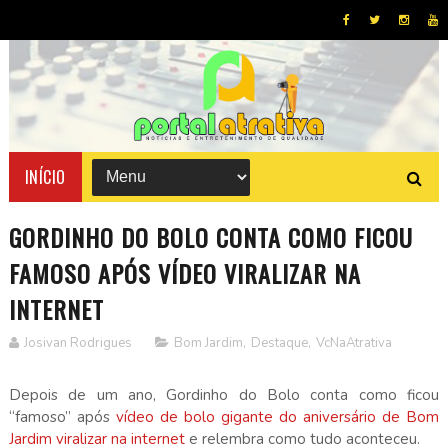
INÍCIO
GORDINHO DO BOLO CONTA COMO FICOU
FAMOSO APÓS VÍDEO VIRALIZAR NA
INTERNET
Josivan Rodrigues
Bom Jardim
,
Destaque
,
VcNaAtrativa
Depois de um ano, Gordinho do Bolo conta como ficou
“famoso” após
vídeo de bolo gigante do aniversário de Bom
Jardim viralizar na internet
e relembra como tudo aconteceu.