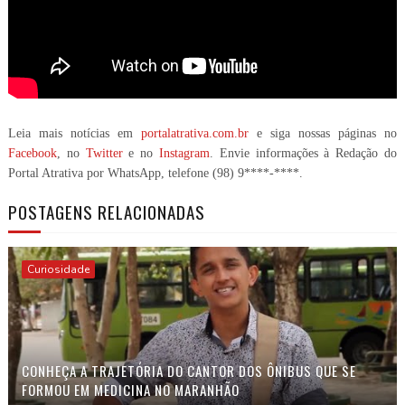
Leia mais notícias em
portalatrativa.com.br
e siga nossas páginas no
Facebook
, no
Twitter
e no
Instagram
. Envie informações à Redação do
Portal Atrativa por WhatsApp, telefone
(98) 9****-****
.
POSTAGENS RELACIONADAS
Curiosidade
CONHEÇA A TRAJETÓRIA DO CANTOR DOS ÔNIBUS QUE SE
FORMOU EM MEDICINA NO MARANHÃO