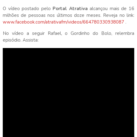
O vídeo postado pelo
Portal Atrativa
alcançou mais de 16
milhões de pessoas nos últimos doze meses. Reveja no link:
www.facebook.com/atrativafm/videos/664780330938087
.
No vídeo a seguir Rafael, o Gordinho do Bolo, relembra
episódio. Assista: