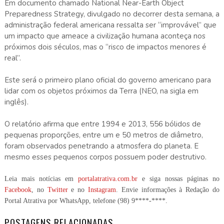
Em documento chamado National Near-Earth Object
Preparedness Strategy, divulgado no decorrer desta semana, a
administração federal americana ressalta ser “improvável” que
um impacto que ameace a civilização humana aconteça nos
próximos dois séculos, mas o “risco de impactos menores é
real”.
Este será o primeiro plano oficial do governo americano para
lidar com os objetos próximos da Terra (NEO, na sigla em
inglês).
O relatório afirma que entre 1994 e 2013, 556 bólidos de
pequenas proporções, entre um e
50 metros
de diâmetro,
foram observados penetrando a atmosfera do planeta. E
mesmo esses pequenos corpos possuem poder destrutivo.
Leia mais notícias em
portalatrativa.com.br
e siga nossas páginas no
Facebook
, no
Twitter
e no
Instagram
. Envie informações à Redação do
Portal Atrativa por WhatsApp, telefone
(98) 9****-****
.
POSTAGENS RELACIONADAS