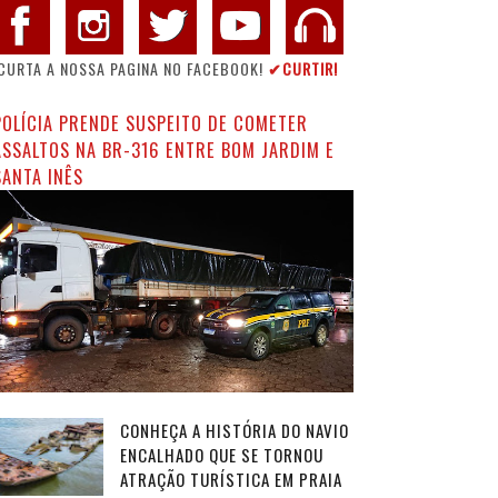
CURTA A NOSSA PAGINA NO FACEBOOK!
✔CURTIR!
POLÍCIA PRENDE SUSPEITO DE COMETER
ASSALTOS NA BR-316 ENTRE BOM JARDIM E
SANTA INÊS
CONHEÇA A HISTÓRIA DO NAVIO
ENCALHADO QUE SE TORNOU
ATRAÇÃO TURÍSTICA EM PRAIA