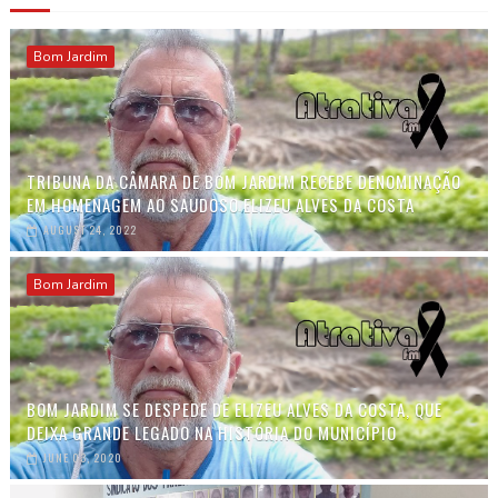
Bom Jardim
TRIBUNA DA CÂMARA DE BOM JARDIM RECEBE DENOMINAÇÃO
EM HOMENAGEM AO SAUDOSO ELIZEU ALVES DA COSTA
AUGUST 24, 2022
Bom Jardim
BOM JARDIM SE DESPEDE DE ELIZEU ALVES DA COSTA, QUE
DEIXA GRANDE LEGADO NA HISTÓRIA DO MUNICÍPIO
JUNE 03, 2020