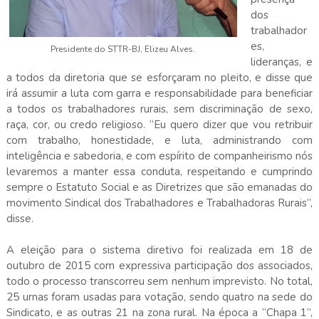
dos
trabalhador
es,
Presidente do STTR-BJ, Elizeu Alves.
lideranças, e
a todos da diretoria que se esforçaram no pleito, e disse que
irá assumir a luta com garra e responsabilidade para beneficiar
a todos os trabalhadores rurais, sem discriminação de sexo,
raça, cor, ou credo religioso. “Eu quero dizer que vou retribuir
com trabalho, honestidade, e luta, administrando com
inteligência e sabedoria, e com espírito de companheirismo nós
levaremos a manter essa conduta, respeitando e cumprindo
sempre o Estatuto Social e as Diretrizes que são emanadas do
movimento Sindical dos Trabalhadores e Trabalhadoras Rurais”,
disse.
A eleição para o sistema diretivo foi realizada em 18 de
outubro de 2015 com expressiva participação dos associados,
todo o processo transcorreu sem nenhum imprevisto. No total,
25 urnas foram usadas para votação, sendo quatro na sede do
Sindicato, e as outras 21 na zona rural. Na época a “Chapa
1”
,