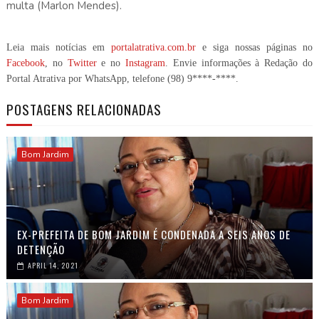
multa (Marlon Mendes).
Leia mais notícias em
portalatrativa.com.br
e siga nossas páginas no
Facebook
, no
Twitter
e no
Instagram
. Envie informações à Redação do
Portal Atrativa por WhatsApp, telefone
(98) 9****-****
.
POSTAGENS RELACIONADAS
Bom Jardim
EX-PREFEITA DE BOM JARDIM É CONDENADA A SEIS ANOS DE
DETENÇÃO
APRIL 14, 2021
Bom Jardim