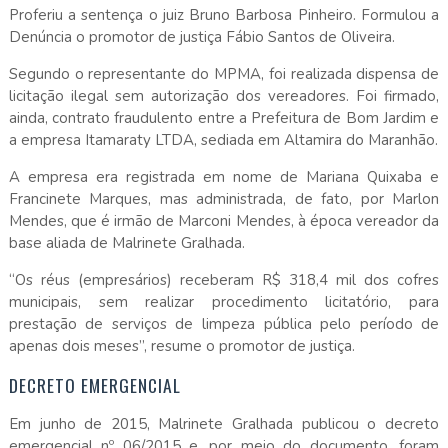
Proferiu a sentença o juiz Bruno Barbosa Pinheiro. Formulou a
Denúncia o promotor de justiça Fábio Santos de Oliveira.
Segundo o representante do MPMA, foi realizada dispensa de
licitação ilegal sem autorização dos vereadores. Foi firmado,
ainda, contrato fraudulento entre a Prefeitura de Bom Jardim e
a empresa Itamaraty LTDA, sediada em Altamira do Maranhão.
A empresa era registrada em nome de Mariana Quixaba e
Francinete Marques, mas administrada, de fato, por Marlon
Mendes, que é irmão de Marconi Mendes, à época vereador da
base aliada de Malrinete Gralhada.
“Os réus (empresários) receberam R$ 318,4 mil dos cofres
municipais, sem realizar procedimento licitatório, para
prestação de serviços de limpeza pública pelo período de
apenas dois meses”, resume o promotor de justiça.
DECRETO EMERGENCIAL
Em junho de 2015, Malrinete Gralhada publicou o decreto
emergencial nº 06/2015 e, por meio do documento, foram