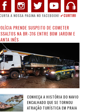
CURTA A NOSSA PAGINA NO FACEBOOK!
✔CURTIR!
POLÍCIA PRENDE SUSPEITO DE COMETER
ASSALTOS NA BR-316 ENTRE BOM JARDIM E
SANTA INÊS
CONHEÇA A HISTÓRIA DO NAVIO
ENCALHADO QUE SE TORNOU
ATRAÇÃO TURÍSTICA EM PRAIA