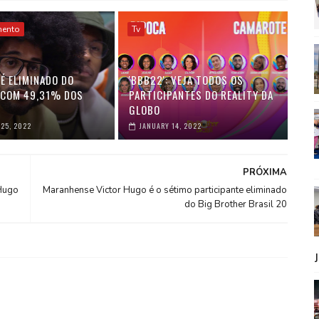
mento
Tv
É ELIMINADO DO
'BBB22': VEJA TODOS OS
, COM 49,31% DOS
PARTICIPANTES DO REALITY DA
GLOBO
25, 2022
JANUARY 14, 2022
PRÓXIMA
Hugo
Maranhense Victor Hugo é o sétimo participante eliminado
do Big Brother Brasil 20