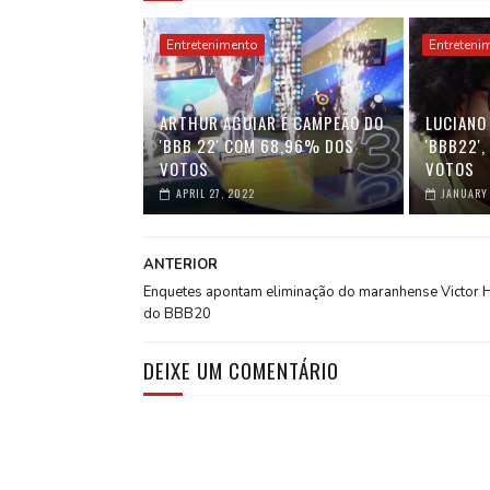
Entretenimento
Entreteni
ARTHUR AGUIAR É CAMPEÃO DO
LUCIANO 
'BBB 22' COM 68,96% DOS
'BBB22'
VOTOS
VOTOS
APRIL 27, 2022
JANUARY 
ANTERIOR
Enquetes apontam eliminação do maranhense Victor 
do BBB20
DEIXE UM COMENTÁRIO