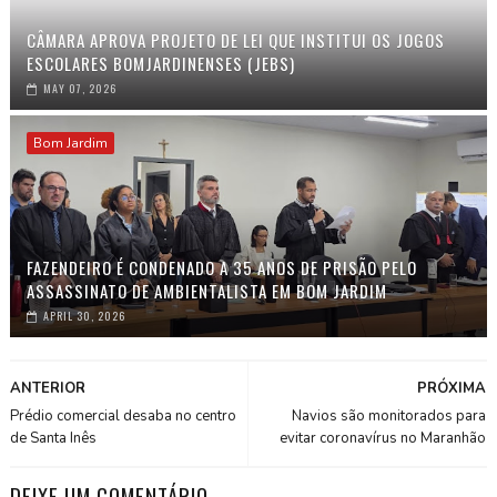
CÂMARA APROVA PROJETO DE LEI QUE INSTITUI OS JOGOS
ESCOLARES BOMJARDINENSES (JEBS)
MAY 07, 2026
Bom Jardim
FAZENDEIRO É CONDENADO A 35 ANOS DE PRISÃO PELO
ASSASSINATO DE AMBIENTALISTA EM BOM JARDIM
APRIL 30, 2026
ANTERIOR
PRÓXIMA
Prédio comercial desaba no centro
Navios são monitorados para
de Santa Inês
evitar coronavírus no Maranhão
DEIXE UM COMENTÁRIO