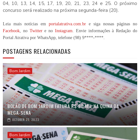
04, 10, 13, 14, 15, 17, 19, 20, 21, 23, 24 e 25. O próximo
concurso será realizado na próxima segunda-feira (20).
Leia mais notícias em
portalatrativa.com.br
e siga nossas páginas no
Facebook
, no
Twitter
e no
Instagram
. Envie informações à Redação do
Portal Atrativa por WhatsApp, telefone
(98) 9****-****
.
POSTAGENS RELACIONADAS
Bom Jardim
BOLÃO DE BOM JARDIM FATURA R$ 90 MIL NA QUINA DA
MEGA-SENA
OCTOBER 25, 2023
Bom Jardim