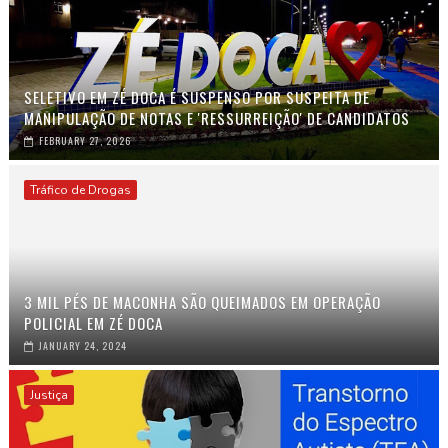
SELETIVO EM ZÉ DOCA É SUSPENSO POR SUSPEITA DE
MANIPULAÇÃO DE NOTAS E 'RESSURREIÇÃO' DE CANDIDATOS
FEBRUARY 27, 2026
Tráfico de Drogas
3 MIL PÉS DE MACONHA SÃO QUEIMADOS EM OPERAÇÃO
POLICIAL EM ZÉ DOCA
JANUARY 24, 2024
Justiça