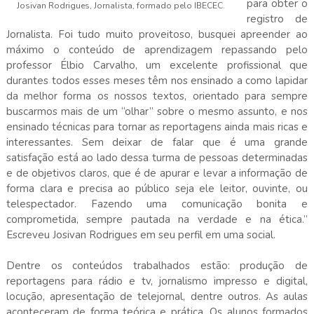
para obter o
Josivan Rodrigues, Jornalista, formado pelo IBECEC.
registro de
Jornalista. Foi tudo muito proveitoso, busquei apreender ao
máximo o conteúdo de aprendizagem repassando pelo
professor Élbio Carvalho, um excelente profissional que
durantes todos esses meses têm nos ensinado a como lapidar
da melhor forma os nossos textos, orientado para sempre
buscarmos mais de um “olhar” sobre o mesmo assunto, e nos
ensinado técnicas para tornar as reportagens ainda mais ricas e
interessantes. Sem deixar de falar que é uma grande
satisfação está ao lado dessa turma de pessoas determinadas
e de objetivos claros, que é de apurar e levar a informação de
forma clara e precisa ao público seja ele leitor, ouvinte, ou
telespectador. Fazendo uma comunicação bonita e
comprometida, sempre pautada na verdade e na ética.”
Escreveu Josivan Rodrigues em seu perfil em uma social.
Dentre os conteúdos trabalhados estão: produção de
reportagens para rádio e tv, jornalismo impresso e digital,
locução, apresentação de telejornal, dentre outros. As aulas
aconteceram de forma teórica e prática. Os alunos formados