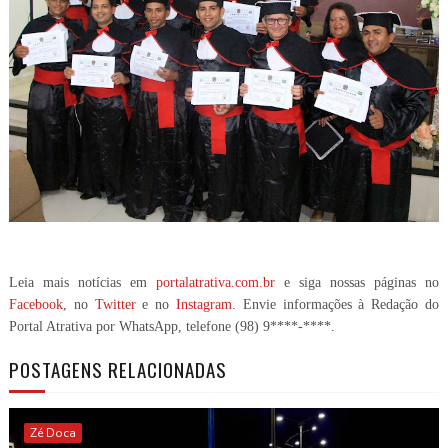
Leia mais notícias em
portalatrativa.com.br
e siga nossas páginas no
Facebook
, no
Twitter
e no
Instagram
. Envie informações à Redação do
Portal Atrativa por WhatsApp, telefone
(98) 9****-****
.
POSTAGENS RELACIONADAS
Zé Doca