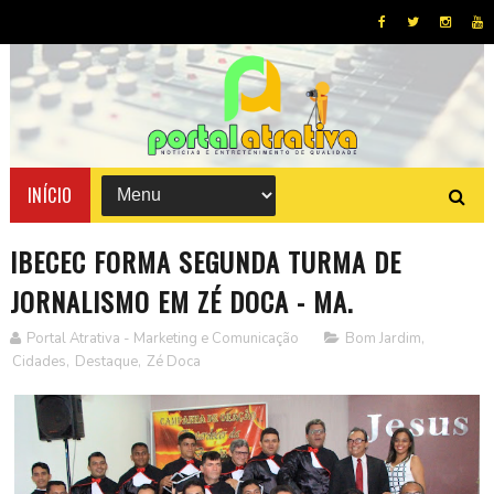
INÍCIO
IBECEC FORMA SEGUNDA TURMA DE
JORNALISMO EM ZÉ DOCA - MA.
Portal Atrativa - Marketing e Comunicação
Bom Jardim
,
Cidades
,
Destaque
,
Zé Doca