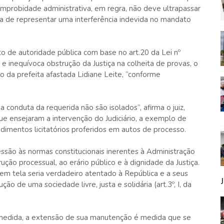
 improbidade administrativa, em regra, não deve ultrapassar
na de representar uma interferência indevida no mandato
o de autoridade pública com base no art.20 da Lei nº
e inequívoca obstrução da Justiça na colheita de provas, o
o da prefeita afastada Lidiane Leite, “conforme
 conduta da requerida não são isolados”, afirma o juiz,
 que ensejaram a intervenção do Judiciário, a exemplo de
mentos licitatórios proferidos em autos de processo.
essão às normas constitucionais inerentes à Administração
rução processual, ao erário público e à dignidade da Justiça.
 em tela seria verdadeiro atentado à República e a seus
o de uma sociedade livre, justa e solidária (art.3º, I, da
 medida, a extensão de sua manutenção é medida que se