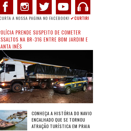
CURTA A NOSSA PAGINA NO FACEBOOK!
✔CURTIR!
POLÍCIA PRENDE SUSPEITO DE COMETER
ASSALTOS NA BR-316 ENTRE BOM JARDIM E
SANTA INÊS
CONHEÇA A HISTÓRIA DO NAVIO
ENCALHADO QUE SE TORNOU
ATRAÇÃO TURÍSTICA EM PRAIA