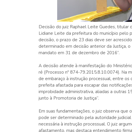
Decisão do juiz Raphael Leite Guedes, titula
Lidiane Leite da prefeitura do município pelo p
decisão, o prazo de 23 dias deve ser acrescido
determinado em decisão anterior da Justiça, o
mandato em 31 de dezembro de 2016”.
A decisão atende à manifestação do Ministério
ré (Processo nº 874-79.2015.8.10.0074). Na ma
de embaraço à instrução processual, entre os
prefeita afastada para escapar das notificações
improbidade administrativa, aliadas a outras 1
junto à Promotoria de Justiça”.
Em suas fundamentações, o juiz observa que o
pode ser determinado pela autoridade judicia
necessária à instrução processual. O juiz arg
afastamento, mas destaca entendimento firmad