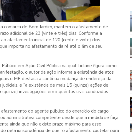
r da comarca de Bom Jardim, mantém o afastamento de
razo adicional de 23 (vinte e três) dias. Conforme a
 ao afastamento inicial de 120 (cento e vinte) dias
 que importa no afastamento da ré até o fim de seu
 Público em Ação Civil Pública na qual Lidiane figura como
nifestação, o autor da ação informa a existência de atos
 quais o MP destaca a contínua mudança de endereço da
 judiciais, e “a existência de mais 15 (quinze) ações de
5 (quinze) investigações em inquéritos civis conduzidos
 afastamento do agente público do exercício do cargo
l ou administrativa competente desde que a medida se faça
umenta ainda que não existe prazo máximo para esse
o pela jurisprudência de que “o afastamento cautelar para