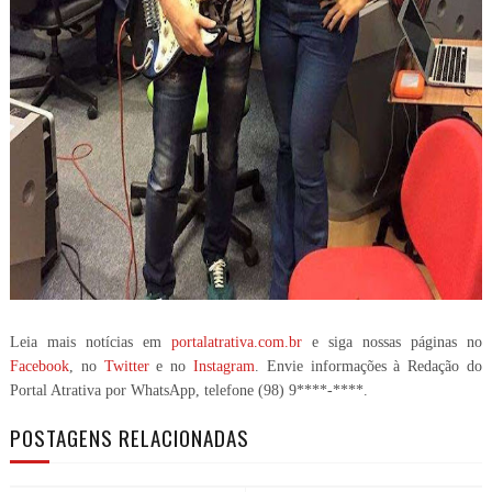
Leia mais notícias em
portalatrativa.com.br
e siga nossas páginas no
Facebook
, no
Twitter
e no
Instagram
. Envie informações à Redação do
Portal Atrativa por WhatsApp, telefone
(98) 9****-****
.
POSTAGENS RELACIONADAS