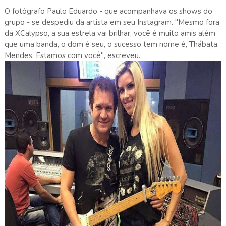
O fotógrafo Paulo Eduardo - que acompanhava os shows do
grupo - se despediu da artista em seu Instagram. "Mesmo fora
da XCalypso, a sua estrela vai brilhar, você é muito amis além
que uma banda, o dom é seu, o sucesso tem nome é, Thábata
Mendes. Estamos com você", escreveu.